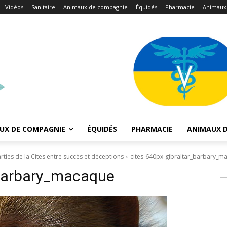
Vidéos
Sanitaire
Animaux de compagnie
Équidés
Pharmacie
Animaux
UX DE COMPAGNIE
ÉQUIDÉS
PHARMACIE
ANIMAUX D
ties de la Cites entre succès et déceptions
cites-640px-gibraltar_barbary_m
_barbary_macaque