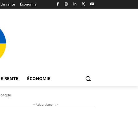
 de rente
Économie
E RENTE
ÉCONOMIE
acaque
- Advertisment -