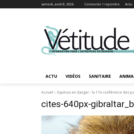
samedi, août 8, 2026
Connecter / rejoindre
Actu
ACTU
VIDÉOS
SANITAIRE
ANIMA
Accueil
Espèces en danger : la 17e conférence des par
cites-640px-gibraltar