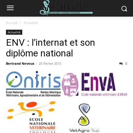
Accueil
Actualité
Actualité
ENV : l’internat et son
diplôme national
Bertrand Neveux
-
25 février 2015
0