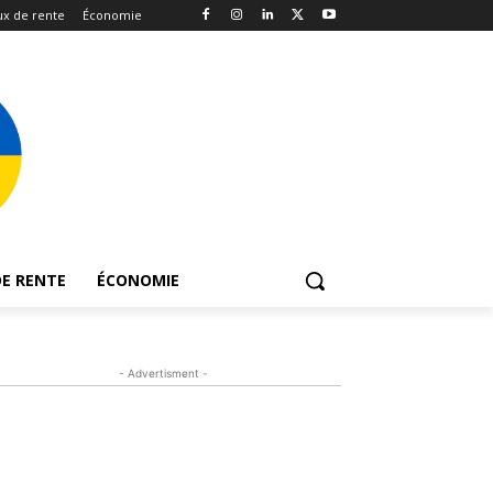
x de rente
Économie
E RENTE
ÉCONOMIE
- Advertisment -