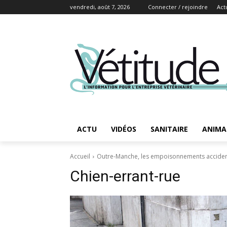
vendredi, août 7, 2026
Connecter / rejoindre
Act
ACTU
VIDÉOS
SANITAIRE
ANIMA
Accueil
Outre-Manche, les empoisonnements accidente
Chien-errant-rue