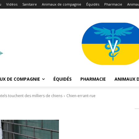
u
Vidéos
Sanitaire
Animaux de compagnie
Équidés
Pharmacie
Animau
UX DE COMPAGNIE
ÉQUIDÉS
PHARMACIE
ANIMAUX D
ls touchent des milliers de chiens
Chien-errant-rue