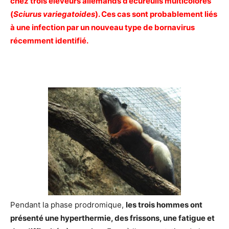
chez trois éleveurs allemands d’écureuils multicolores
(
Sciurus variegatoides
). Ces cas sont probablement liés
à une infection par un nouveau type de bornavirus
récemment identifié.
Pendant la phase prodromique,
les trois hommes ont
présenté une hyperthermie, des frissons, une fatigue et