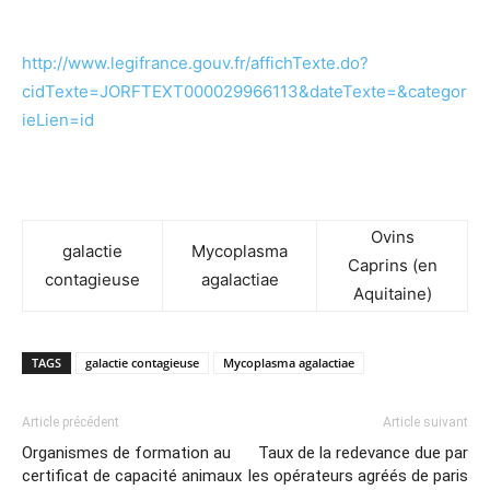
http://www.legifrance.gouv.fr/affichTexte.do?
cidTexte=JORFTEXT000029966113&dateTexte=&categor
ieLien=id
Ovins
galactie
Mycoplasma
Caprins (en
contagieuse
agalactiae
Aquitaine)
TAGS
galactie contagieuse
Mycoplasma agalactiae
Article précédent
Article suivant
Organismes de formation au
Taux de la redevance due par
certificat de capacité animaux
les opérateurs agréés de paris