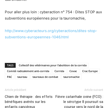
Pour aller plus loin : cyberaction n° 754 : Dites STOP aux
subventions européennes pour la tauromachie,
http://www.cyberacteurs.org/cyberactions/dites-stop-
subventions-europeennes-1046.html
TAGS
Collectif des vétérinaires pour l’abolition de la corrida
Comité radicalement anti-corrida
Corrida
Covac
Crac Europe
PAC
taureau
taureaux de combat
tauromachie
Article précédent
Article suivant
Chien de thérapie : des effets
Fièvre catarrhale ovine (FCO) :
bénéfiques avérés sur les
le sérotype 8 poursuit sa
enfants cancéreux
course vers le nord de la