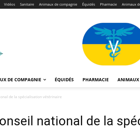
Vidéos
Sanitaire
Animaux de compagnie
Équidés
Pharmacie
Animaux de
UX DE COMPAGNIE
ÉQUIDÉS
PHARMACIE
ANIMAUX 
nal de la spécialisation vétérinaire
nseil national de la spéc