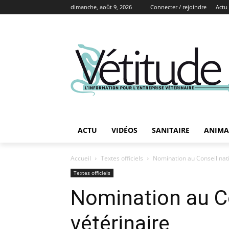
dimanche, août 9, 2026
Connecter / rejoindre
Actu
ACTU
VIDÉOS
SANITAIRE
ANIMA
Accueil
Textes officiels
Nomination au Conseil natio
Textes officiels
Nomination au Co
vétérinaire