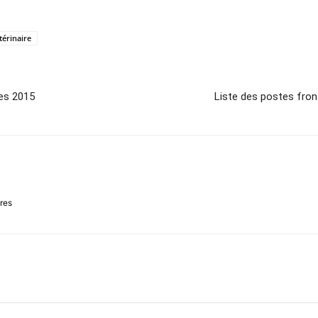
térinaire
ues 2015
Liste des postes front
ires