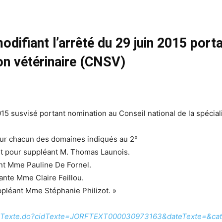
modifiant l’arrêté du 29 juin 2015 por
ion vétérinaire (CNSV)
 2015 susvisé portant nomination au Conseil national de la spécia
pour chacun des domaines indiqués au 2°
t pour suppléant M. Thomas Launois.
ant Mme Pauline De Fornel.
ante Mme Claire Feillou.
ppléant Mme Stéphanie Philizot. »
ffichTexte.do?cidTexte=JORFTEXT000030973163&dateTexte=&cat