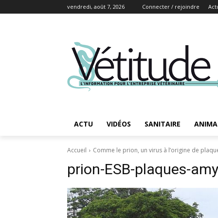
vendredi, août 7, 2026
Connecter / rejoindre
Act
ACTU
VIDÉOS
SANITAIRE
ANIMA
Accueil
Comme le prion, un virus à l’origine de plaq
prion-ESB-plaques-amyl