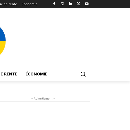
x de rente
Économie
E RENTE
ÉCONOMIE
- Advertisment -