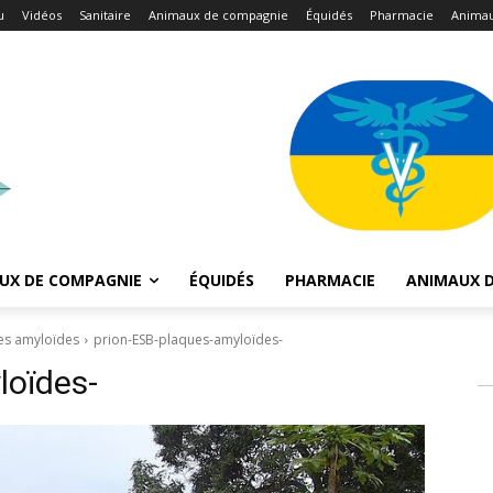
u
Vidéos
Sanitaire
Animaux de compagnie
Équidés
Pharmacie
Animau
UX DE COMPAGNIE
ÉQUIDÉS
PHARMACIE
ANIMAUX D
ues amyloïdes
prion-ESB-plaques-amyloïdes-
oïdes-