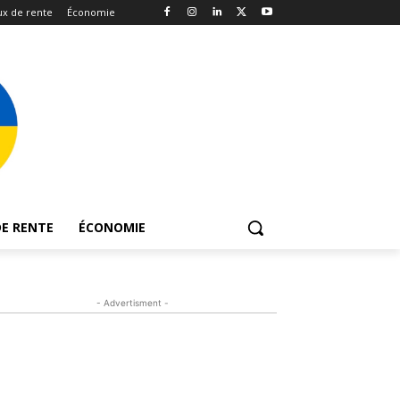
x de rente
Économie
E RENTE
ÉCONOMIE
- Advertisment -