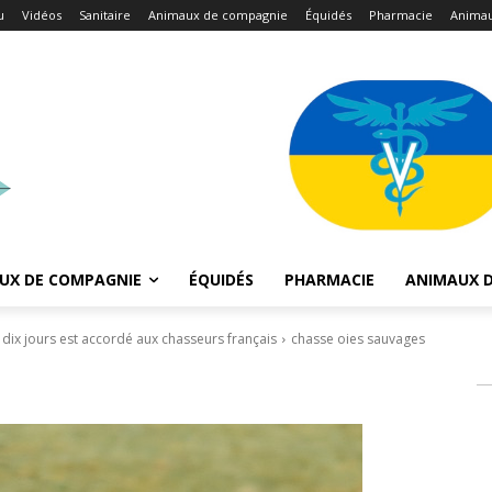
u
Vidéos
Sanitaire
Animaux de compagnie
Équidés
Pharmacie
Animau
UX DE COMPAGNIE
ÉQUIDÉS
PHARMACIE
ANIMAUX D
 dix jours est accordé aux chasseurs français
chasse oies sauvages