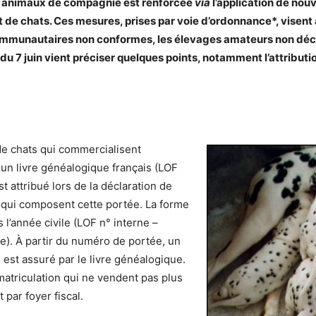
es animaux de compagnie est renforcée
via
l’application de nou
t de chats.
Ces mesures, prises par voie d’ordonnance*, visent 
communautaires non conformes, les élevages amateurs non décl
du 7 juin vient préciser quelques points, notamment
l’attribut
de chats qui commercialisent
un livre généalogique français (LOF
 attribué lors de la déclaration de
s qui composent cette portée. La forme
l’année civile (LOF n° interne –
e). À partir du numéro de portée, un
est assuré par le livre généalogique.
atriculation qui ne vendent pas plus
 par foyer fiscal.