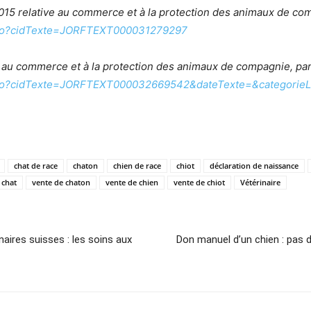
15 relative au commerce et à la protection des animaux de co
te.do?cidTexte=JORFTEXT000031279297
f au commerce et à la protection des animaux de compagnie, par
xte.do?cidTexte=JORFTEXT000032669542&dateTexte=&categorieL
chat de race
chaton
chien de race
chiot
déclaration de naissance
 chat
vente de chaton
vente de chien
vente de chiot
Vétérinaire
naires suisses : les soins aux
Don manuel d’un chien : pas d