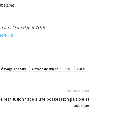
mpagnie,
u au JO du 9 juin 2016,
ien=id
élevage de chats
élevage de chiens
LOF
LOOF
Article suivant
e restitution face à une possession paisible et
publique