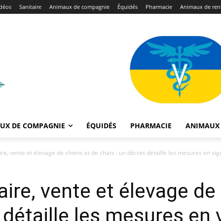
déos
Sanitaire
Animaux de compagnie
Équidés
Pharmacie
Animaux de ren
UX DE COMPAGNIE
ÉQUIDÉS
PHARMACIE
ANIMAUX 
aire, vente et élevage de chiens et de chats : un décret détaille les mesures en vi
naire, vente et élevage de
 détaille les mesures en 