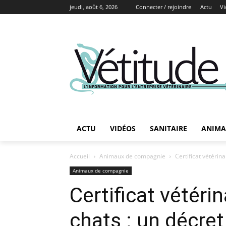
jeudi, août 6, 2026
Connecter / rejoindre
Actu
Vi
ACTU
VIDÉOS
SANITAIRE
ANIMA
Accueil
Animaux de compagnie
Certificat vétérin
Animaux de compagnie
Certificat vétéri
chats : un décret