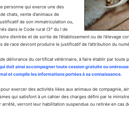
ute personne qui exerce une des
 de chats, vente d’animaux de
ustificatif de son immatriculation ou,
nnés dans le Code rural (3° du I de
egistre d’entrée et de sortie de l’établissement ou de l’élevage c
de race devront produire le justificatif de l’attribution du num
e délivrance du certificat vétérinaire, à faire établir par tout
 qui doit ainsi accompagner toute cession gratuite ou onéreuse, 
imal et compile les informations portées à sa connaissance.
ue pour exercer des activités liées aux animaux de compagnie, ai
mes qui satisfont à un cahier des charges défini par le ministr
 par arrêté, verront leur habilitation suspendue ou retirée en c