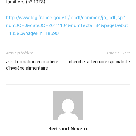
familiers (n° 1978)
http://www.legifrance.gouv.fr/jopdf/common/jo_pdf.jsp?
numJO=0&dateJO=20111104&numTexte=84&pageDebut
=18590&pageFin=18590
Article précédent
Article suivant
JO : formation en matière
cherche vétérinaire spécialiste
d’hygiène alimentaire
Bertrand Neveux