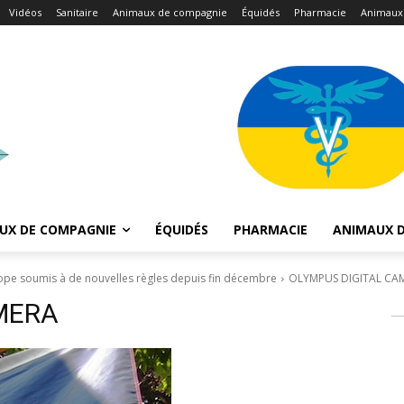
Vidéos
Sanitaire
Animaux de compagnie
Équidés
Pharmacie
Animaux
UX DE COMPAGNIE
ÉQUIDÉS
PHARMACIE
ANIMAUX D
ope soumis à de nouvelles règles depuis fin décembre
OLYMPUS DIGITAL CA
MERA