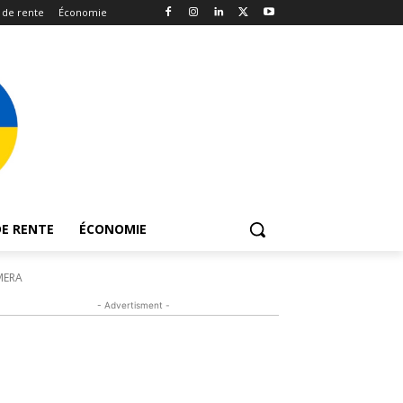
 de rente
Économie
E RENTE
ÉCONOMIE
MERA
- Advertisment -