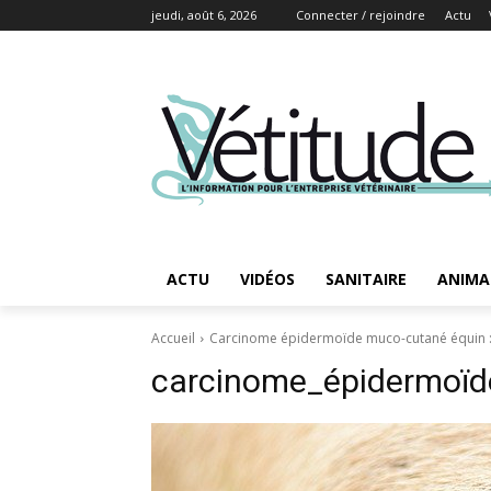
jeudi, août 6, 2026
Connecter / rejoindre
Actu
ACTU
VIDÉOS
SANITAIRE
ANIMA
Accueil
Carcinome épidermoïde muco-cutané équin : 
carcinome_épidermoï