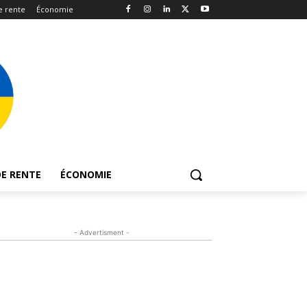
e rente
Économie
E RENTE
ÉCONOMIE
- Advertisment -