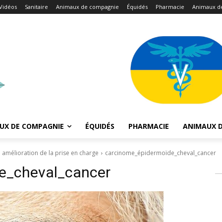
Vidéos
Sanitaire
Animaux de compagnie
Équidés
Pharmacie
Animaux d
UX DE COMPAGNIE
ÉQUIDÉS
PHARMACIE
ANIMAUX D
amélioration de la prise en charge
carcinome_épidermoïde_cheval_cancer
de_cheval_cancer