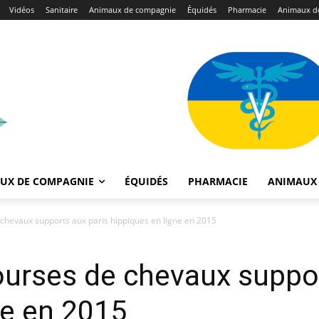
Vidéos
Sanitaire
Animaux de compagnie
Équidés
Pharmacie
Animaux de
UX DE COMPAGNIE
ÉQUIDÉS
PHARMACIE
ANIMAUX 
 chevaux supports aux paris hippiques en ligne en 2015
ourses de chevaux suppor
ne en 2015