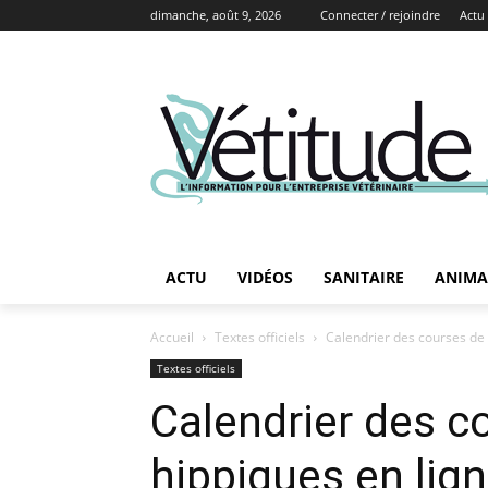
dimanche, août 9, 2026
Connecter / rejoindre
Actu
ACTU
VIDÉOS
SANITAIRE
ANIMA
Accueil
Textes officiels
Calendrier des courses de
Textes officiels
Calendrier des c
hippiques en lig