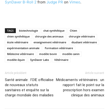
SynDaver B-Roll 2
from
Judge PR
on
Vimeo
.
TAGS
biotechnologie
chat synthétique
Chien
chien synthétique
chirurgie des animaux
chirurgie vétérinaire
école vétérinaire
enseignement vétérinaire
étudiant vétérinaire
expérimentation animale
Formation vétérinaire
Médecine vétérinaire
modèle bovin
modèle canin
modèle équin
SynDaver Labs
Vétérinaire
Article précédent
Article suivant
Santé animale : l’OIE officialise
Médicaments vétérinaires : un
de nouveaux statuts
rapport fait le point sur la
sanitaires et enquête sur la
prescription hors examen
charge mondiale des maladies
clinique des animaux