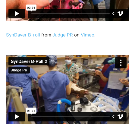
SynDaver B-roll
from
Judge PR
on
Vimeo
.