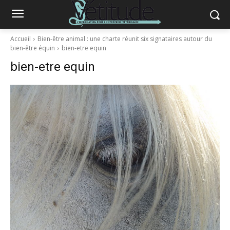
Accueil
Bien-être animal : une charte réunit six signataires autour du
bien-être équin
bien-etre equin
bien-etre equin