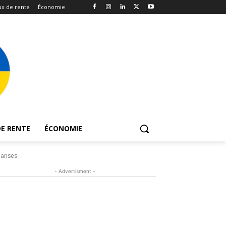
x de rente
Économie
E RENTE
ÉCONOMIE
 anses
- Advertisment -