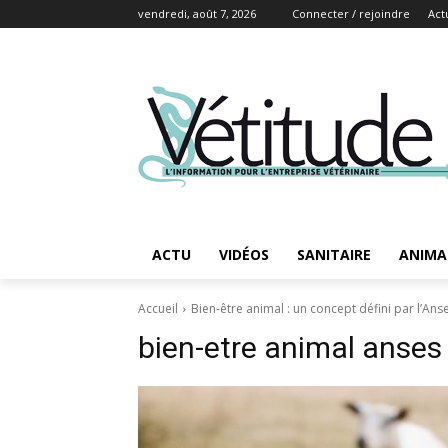
vendredi, août 7, 2026
Connecter / rejoindre
Act
ACTU
VIDÉOS
SANITAIRE
ANIMA
Accueil
Bien-être animal : un concept défini par l’Ans
bien-etre animal anses