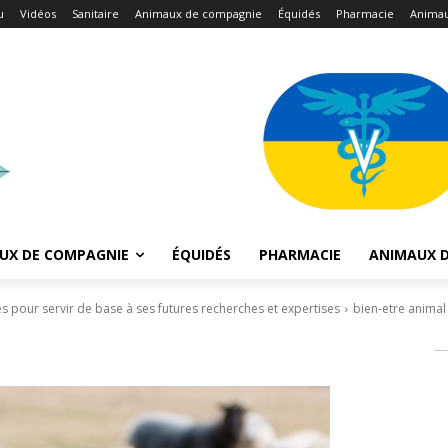
u
Vidéos
Sanitaire
Animaux de compagnie
Équidés
Pharmacie
Animau
UX DE COMPAGNIE
ÉQUIDÉS
PHARMACIE
ANIMAUX D
es pour servir de base à ses futures recherches et expertises
bien-etre animal