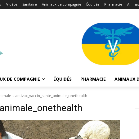
u
Vidéos
Sanitaire
Animaux de compagnie
Équidés
Pharmacie
Animau
UX DE COMPAGNIE
ÉQUIDÉS
PHARMACIE
ANIMAUX D
animale
antivax_vaccin_sante_animale_onethealth
_animale_onethealth