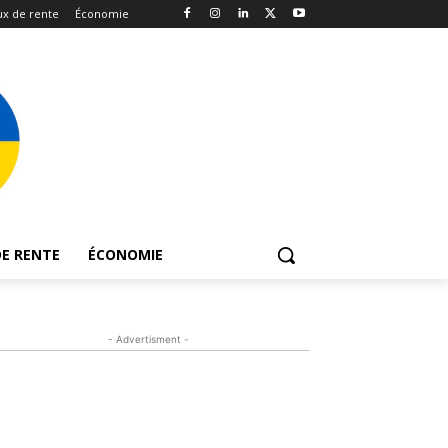
x de rente
Économie
E RENTE
ÉCONOMIE
- Advertisment -