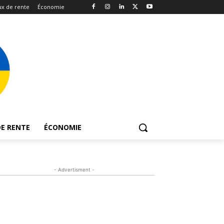
x de rente
Économie
E RENTE
ÉCONOMIE
- Advertisment -