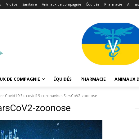
u
Vidéos
Sanitaire
Animaux de compagnie
Équidés
Pharmacie
Animau
UX DE COMPAGNIE
ÉQUIDÉS
PHARMACIE
ANIMAUX D
er Covid19 ?
covid19-coronavirus-SarsCoV2-zoonose
SarsCoV2-zoonose