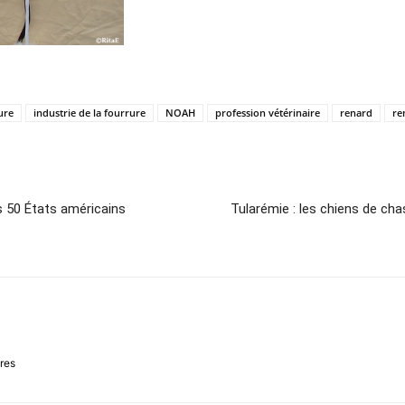
ure
industrie de la fourrure
NOAH
profession vétérinaire
renard
re
es 50 États américains
Tularémie : les chiens de ch
ires