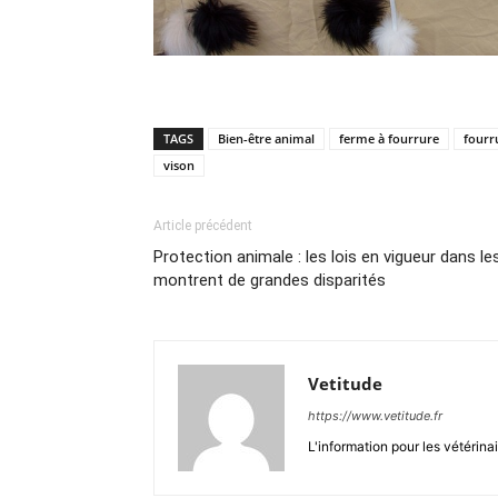
TAGS
Bien-être animal
ferme à fourrure
fourr
vison
Article précédent
Protection animale : les lois en vigueur dans l
montrent de grandes disparités
Vetitude
https://www.vetitude.fr
L'information pour les vétérina