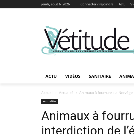
jeudi, août 6, 2026
Connecter / rejoindre
Actu
Vi
ACTU
VIDÉOS
SANITAIRE
ANIMA
Accueil
Actualité
Animaux à fourrure : la Norvège s
Actualité
Animaux à fourrur
interdiction de l