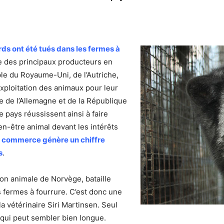
ds ont été tués dans les fermes à
ie des principaux producteurs en
le du Royaume-Uni, de l’Autriche,
exploitation des animaux pour leur
e de l’Allemagne et de la République
pays réussissent ainsi à faire
n-être animal devant les intérêts
 commerce génère un chiffre
s
.
ion animale de Norvège, bataille
 fermes à fourrure. C’est donc une
 la vétérinaire Siri Martinsen. Seul
, qui peut sembler bien longue.