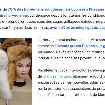
ès de
70 % des Norvégiens sont désormais opposés à l’élevage
naire norvégienne,
qui dénonce depuis longtemps les conditions
s et renards, entassés dans des cages grillagées exigües, ne
s stéréotypies dues au stress,
avant d’être au mieux gazés, au 
La Norvège peut maintenant servir à son
comme la
Finlande qui est l’un des plu
au monde.
Gavés et obèses, les renards
industrielles finlandaises payent un lour
Parallèlement aux interdictions d’élevag
de
grandes marques
éliminent aujourd’hu
encouragées par les nouvelles attente
par la pression des associations de prot
la société en termes d’éthique et de bien