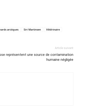
nards arctiques
Siri Martinsen
Vétérinaire
Article suivant
asse représentent une source de contamination
humaine négligée