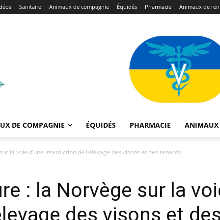
déos
Sanitaire
Animaux de compagnie
Équidés
Pharmacie
Animaux de ren
UX DE COMPAGNIE
ÉQUIDÉS
PHARMACIE
ANIMAUX 
ur la voie d’une interdiction de l’élevage des visons et des renards
e : la Norvège sur la voi
’élevage des visons et de