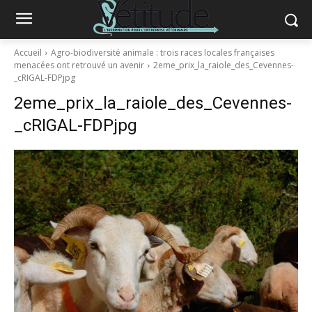
Accueil
Agro-biodiversité animale : trois races locales françaises
menacées ont retrouvé un avenir
2eme_prix_la_raiole_des_Cevennes-
_cRIGAL-FDPjpg
2eme_prix_la_raiole_des_Cevennes-
_cRIGAL-FDPjpg