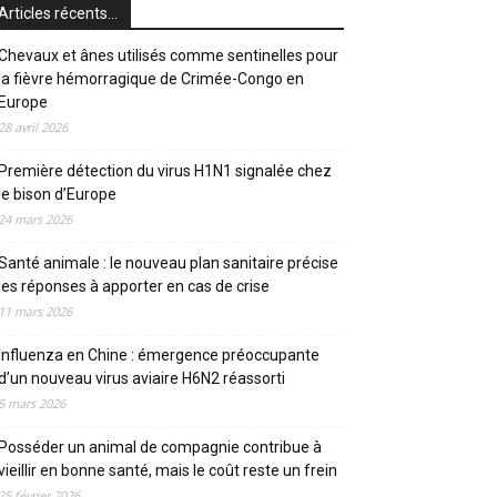
Articles récents…
Chevaux et ânes utilisés comme sentinelles pour
la fièvre hémorragique de Crimée-Congo en
Europe
28 avril 2026
Première détection du virus H1N1 signalée chez
le bison d’Europe
24 mars 2026
Santé animale : le nouveau plan sanitaire précise
les réponses à apporter en cas de crise
11 mars 2026
Influenza en Chine : émergence préoccupante
d’un nouveau virus aviaire H6N2 réassorti
5 mars 2026
Posséder un animal de compagnie contribue à
vieillir en bonne santé, mais le coût reste un frein
25 février 2026