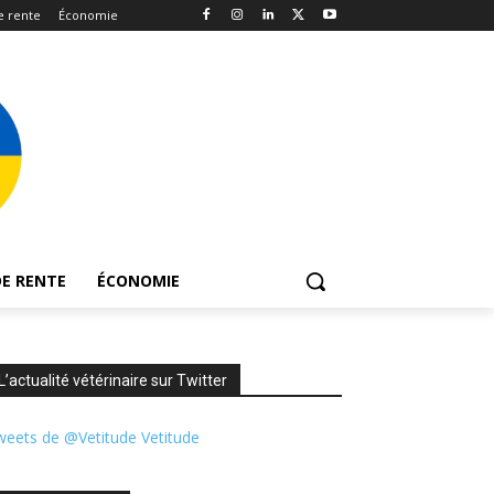
e rente
Économie
E RENTE
ÉCONOMIE
L’actualité vétérinaire sur Twitter
eets de @Vetitude Vetitude