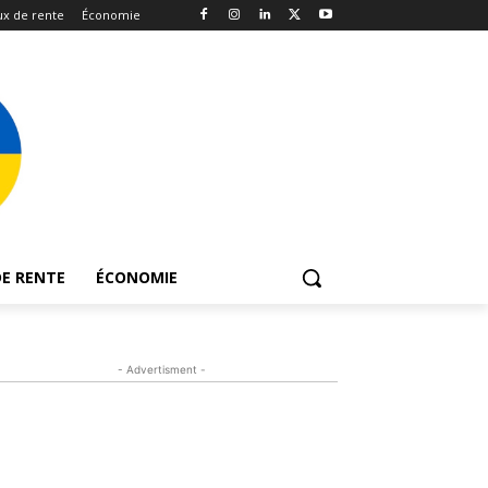
x de rente
Économie
E RENTE
ÉCONOMIE
- Advertisment -