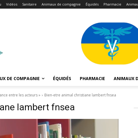
u
Vidéos
Sanitaire
Animaux de compagnie
Équidés
Pharmacie
Animau
UX DE COMPAGNIE
ÉQUIDÉS
PHARMACIE
ANIMAUX D
ance entre les acteurs »
Bien-etre animal christiane lambert fnsea
tiane lambert fnsea