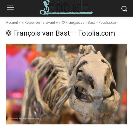
Accueil
« Repenser le vivant »
© François van Bast – Fotolia.com
© François van Bast – Fotolia.com