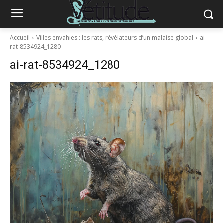
Accueil
Villes envahies : les rats, révélateurs d’un malaise global
ai-
rat-8534924_1280
ai-rat-8534924_1280