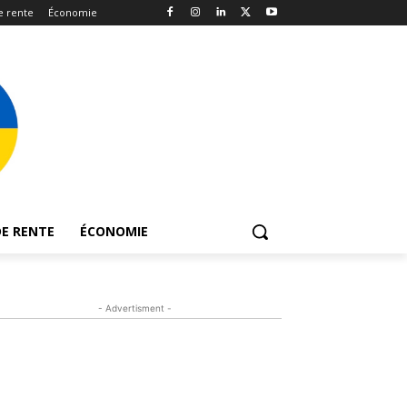
e rente
Économie
E RENTE
ÉCONOMIE
- Advertisment -