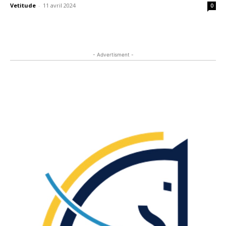
Vetitude
-
11 avril 2024
0
- Advertisment -