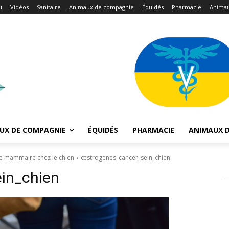
u
Vidéos
Sanitaire
Animaux de compagnie
Équidés
Pharmacie
Animau
UX DE COMPAGNIE
ÉQUIDÉS
PHARMACIE
ANIMAUX D
se mammaire chez le chien
œstrogenes_cancer_sein_chien
in_chien