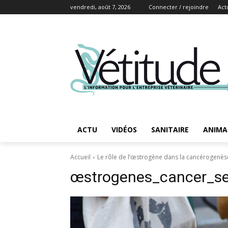
vendredi, août 7, 2026
Connecter / rejoindre
Act
ACTU
VIDÉOS
SANITAIRE
ANIMA
Accueil
Le rôle de l’œstrogène dans la cancérogenè
œstrogenes_cancer_se