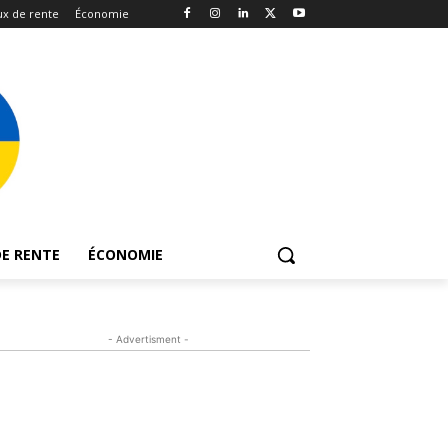
x de rente
Économie
E RENTE
ÉCONOMIE
- Advertisment -