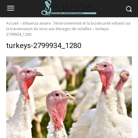
Accueil
Influenza aviaire : l’environnement et la biosécurité influent sur
la transmission du virus aux élevages de volailles
turkeys-
2799934_1280
turkeys-2799934_1280