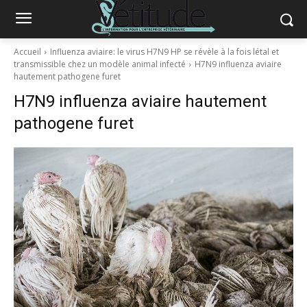
Accueil
Influenza aviaire: le virus H7N9 HP se révèle à la fois létal et
transmissible chez un modèle animal infecté
H7N9 influenza aviaire
hautement pathogene furet
H7N9 influenza aviaire hautement
pathogene furet