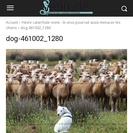
Accueil
Fièvre catarrhale ovine : le virus pourrait aussi menacer les
chiens
dog-461002_1280
dog-461002_1280