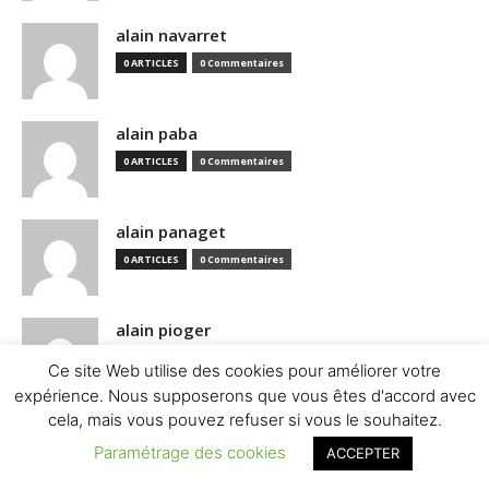
alain navarret
0 ARTICLES
0 Commentaires
alain paba
0 ARTICLES
0 Commentaires
alain panaget
0 ARTICLES
0 Commentaires
alain pioger
0 ARTICLES
0 Commentaires
Ce site Web utilise des cookies pour améliorer votre
expérience. Nous supposerons que vous êtes d'accord avec
cela, mais vous pouvez refuser si vous le souhaitez.
alain prevost
Paramétrage des cookies
ACCEPTER
0 ARTICLES
0 Commentaires