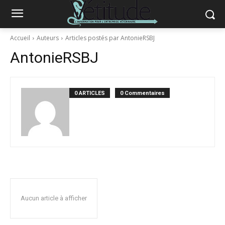
Accueil
Auteurs
Articles postés par AntonieRSBJ
AntonieRSBJ
0 ARTICLES
0 Commentaires
Aucun article à afficher