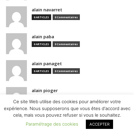
alain navarret
0 ARTICLES
0 Commentaires
alain paba
0 ARTICLES
0 Commentaires
alain panaget
0 ARTICLES
0 Commentaires
alain pioger
0 ARTICLES
0 Commentaires
Ce site Web utilise des cookies pour améliorer votre
expérience. Nous supposerons que vous êtes d'accord avec
cela, mais vous pouvez refuser si vous le souhaitez.
alain prevost
Paramétrage des cookies
ACCEPTER
0 ARTICLES
0 Commentaires