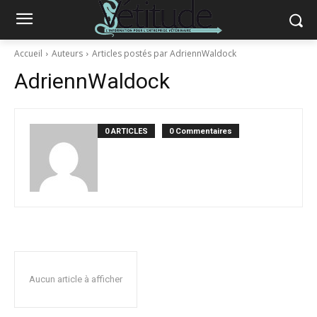
Accueil
Auteurs
Articles postés par AdriennWaldock
AdriennWaldock
0 ARTICLES
0 Commentaires
Aucun article à afficher